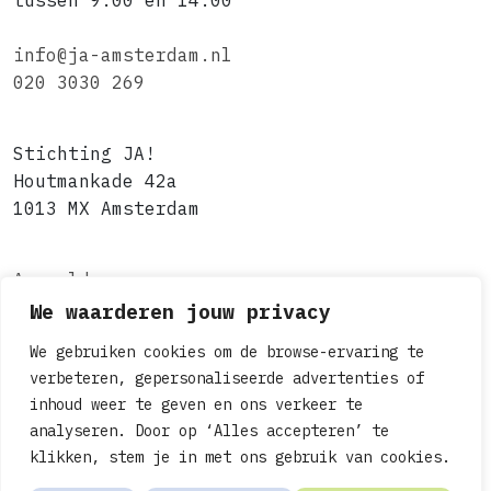
tussen 9:00 en 14:00
info@ja-amsterdam.nl
020 3030 269
Stichting JA!
Houtmankade 42a
1013 MX Amsterdam
Aanmelden
About
We waarderen jouw privacy
Join us
We gebruiken cookies om de browse-ervaring te
verbeteren, gepersonaliseerde advertenties of
inhoud weer te geven en ons verkeer te
• Copyright 2026 © •
Privacyverklaring &
analyseren. Door op ‘Alles accepteren’ te
Cookies
•
Klachten
klikken, stem je in met ons gebruik van cookies.